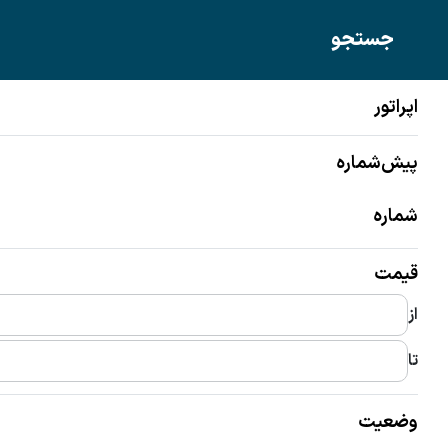
Ariyasim0919.rond.ir
جستجو
اپراتور
سیم‌پک‌ها
سیم‌کارت‌ها
پیش‌شماره
شماره
قیمت
از
تا
وضعیت